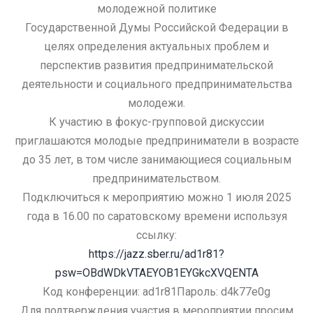
молодежной политике
Государственной Думы Российской Федерации в
целях
определения
актуальных проблем и
перспектив развития предпринимательской
деятельности и социального предпринимательства
молодеж
и.
К участию в фокус-групповой дискуссии
приглашаются молодые
предприниматели в возрасте
до 35 лет, в том числе занимающиеся
социальным
предпринимательством.
Подключиться к мероприятию можно
1 июля 2025
года в 16.00 по
саратовскому времени используя
ссылку:
https://jazz.sber.ru/ad1r81?
psw=OBdWDkVTAEYOB1EYGkcXVQENTA
Код конференции: ad1r81Пароль: d4k77e0g
Для подт
верждения участия в мероприятии просим