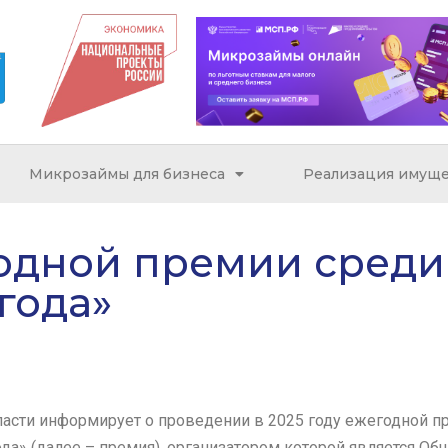
Микрозаймы для бизнеса
Реализация имуще
одной премии среди
года»
асти информирует о проведении в 2025 году ежегодной п
а» (далее – премия), организатором которой является Об